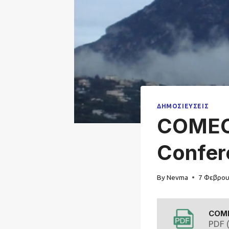
ΔΗΜΟΣΙΕΎΣΕΙΣ
COMECA
Confer
By
Nevma
7 Φεβρου
COM
PDF 