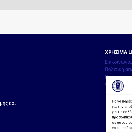
ΧΡΗΣΙΜΑ L
Επικοινωνία
Πολιτική α
Πολιτική co
Όροι χρήση
Για να παρέ
μης και
για την απ
για τις εν 
προσωπικού
σε αυτόν το
να επηρεάσε