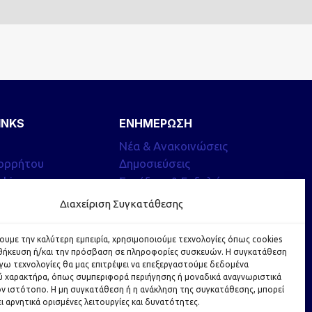
INKS
ΕΝΗΜΕΡΩΣΗ
Νέα & Ανακοινώσεις
πορρήτου
Δημοσιεύσεις
okies
Συνέδρια & Εκδηλώσεις
ς
Δραστηριότητες
Διαχείριση Συγκατάθεσης
χουμε την καλύτερη εμπειρία, χρησιμοποιούμε τεχνολογίες όπως cookies
οθήκευση ή/και την πρόσβαση σε πληροφορίες συσκευών. Η συγκατάθεση
λόγω τεχνολογίες θα μας επιτρέψει να επεξεργαστούμε δεδομένα
 χαρακτήρα, όπως συμπεριφορά περιήγησης ή μοναδικά αναγνωριστικά
ν ιστότοπο. Η μη συγκατάθεση ή η ανάκληση της συγκατάθεσης, μπορεί
ι αρνητικά ορισμένες λειτουργίες και δυνατότητες.