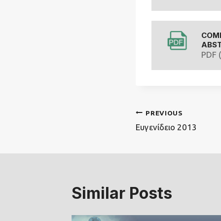
COME
ABS
PDF 
Πλοήγηση
PREVIOUS
Ευγενίδειο 2013
άρθρων
Similar Posts