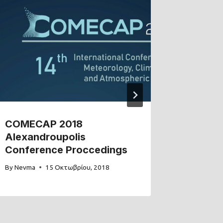
COMECAP 2018
COMEC
Alexandroupolis
Thessa
Conference Proccedings
Procce
By
Nevma
15 Οκτωβρίου, 2018
By
Nevma